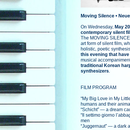
Moving Silence • Neu
On Wednesday,
May 20
contemporary silent fi
The MOVING SILENCE pla
art form of silent film,
holistic, poetic synthesi
this evening that have
musical accompaniment
traditional Korean ha
synthesizers
.
FILM PROGRAM
“My Big Love in My Litt
humans and their anim
“Schicht” — a dream caug
“Il settimo giorno l’abb
men
“Juggernaut” — a dark an